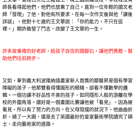
師長看得起他們，他們也放棄了自己。直到一位年輕的國文老
師「發現」了他，對他有所要求，在每一次作文後與他「課後
詳談」。他對十七歲的王文華說：「你的能力，不只在這
裡。」期許啟發了鬥志，改變了王文華的一生。
許多故事裡的好老師，給孩子自信的踏腳石，讓他們勇敢，幫
助他們往前跨步。
又如，拿到義大利波隆納插畫家新人首獎的鄒駿昇是個有學習
障礙的孩子，他那雙看得懂圖形的眼睛，卻看不懂數學的邏
輯。一個功課不好品性不差的孩子，如同隱形人般的游離在學
校的外圍角落。還好是一個畫圖比賽讓他被「看見」，因為被
看見，所以有了努力的方向。在父母阻擋的狀況下，他曲曲折
折，繞了一大圈，還是去了英國最好的皇家藝術學院讀完了碩
士，走向藝術家的道路。