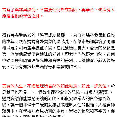
當有了興趣與熱情，不需要任何外在誘因，再辛苦，也沒有人
能阻擋他的學習之路。
還有許多受訪者的「學習成功關鍵」，來自有餘裕發呆和玩樂
的童年。跟在媽媽身邊賣菜的沈芯菱，在菜市場裡學會了同理
和滿足；和碩董事長童子賢，在花蓮後山長大，愛玩的爸爸是
第一個讓他感受學習趣味的老師。帶著他們觀察大自然、在雨
中聽雷聲和閃電理解光速和音速的差別……讓他從小就因為好
玩，對所有知識都充滿好奇和學習的欲望。
真實的人生，不總是理所當然的如此勵志、如此一步到位。
於
是我們也看見一○一個故事裡不愉快的記憶：出版人顏擇雅，
遇見變態卻能激勵閱讀的老師，那段異於常人的白色恐怖經
驗，讓一個年僅十二歲的女孩就能理解人性的複雜；人權律師
賴芳玉，在學校裡看見勢利的本質，累積的憤怒和不平等，促