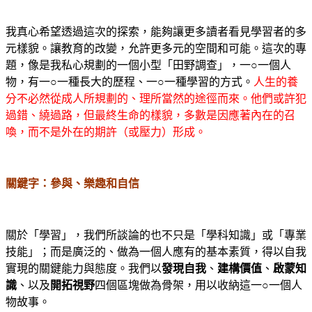
我真心希望透過這次的探索，能夠讓更多讀者看見學習者的多
元樣貌。讓教育的改變，允許更多元的空間和可能。這次的專
題，像是我私心規劃的一個小型「田野調查」，一○一個人
物，有一○一種長大的歷程、一○一種學習的方式。
人生的養
分不必然從成人所規劃的、理所當然的途徑而來。他們或許犯
過錯、繞過路，但最終生命的樣貌，多數是因應著內在的召
喚，而不是外在的期許（或壓力）形成。
關鍵字：參與、樂趣和自信
關於「學習」，我們所談論的也不只是「學科知識」或「專業
技能」；而是廣泛的、做為一個人應有的基本素質，得以自我
實現的關鍵能力與態度。我們以
發現自我
、
建構價值
、
啟蒙知
識
、以及
開拓視野
四個區塊做為骨架，用以收納這一○一個人
物故事。