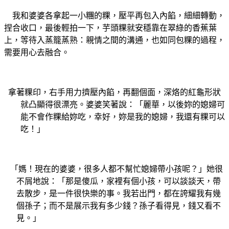
我和婆婆各拿起一小糰的粿，壓平再包入內餡，細細轉動，
捏合收口，最後輕拍一下，芋頭粿就安穩靠在翠綠的香蕉葉
上，等待入蒸籠蒸熟：親情之間的溝通，也如同包粿的過程，
需要用心去融合。
拿著粿印，右手用力擠壓內餡，再翻個面，深烙的紅龜形狀
就凸顯得很漂亮。婆婆笑著說：「麗華，以後妳的媳婦可
能不會作粿給妳吃，幸好，妳是我的媳婦，我還有粿可以
吃！」
「媽！現在的婆婆，很多人都不幫忙媳婦帶小孩呢？」她很
不屑地說：「那是傻瓜，家裡有個小孩，可以談談天，帶
去散步，是一件很快樂的事。我若出門，都在誇耀我有幾
個孫子；而不是展示我有多少錢？孫子看得見，錢又看不
見。」