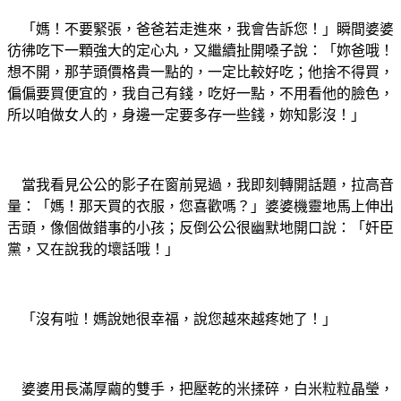
「媽！不要緊張，爸爸若走進來，我會告訴您！」瞬間婆婆
彷彿吃下一顆強大的定心丸，又繼續扯開嗓子說：「妳爸哦！
想不開，那芋頭價格貴一點的，一定比較好吃；他捨不得買，
偏偏要買便宜的，我自己有錢，吃好一點，不用看他的臉色，
所以咱做女人的，身邊一定要多存一些錢，妳知影沒！」
當我看見公公的影子在窗前晃過，我即刻轉開話題，拉高音
量：「媽！那天買的衣服，您喜歡嗎？」婆婆機靈地馬上伸出
舌頭，像個做錯事的小孩；反倒公公很幽默地開口說：「奸臣
黨，又在說我的壞話哦！」
「沒有啦！媽說她很幸福，說您越來越疼她了！」
婆婆用長滿厚繭的雙手，把壓乾的米揉碎，白米粒粒晶瑩，