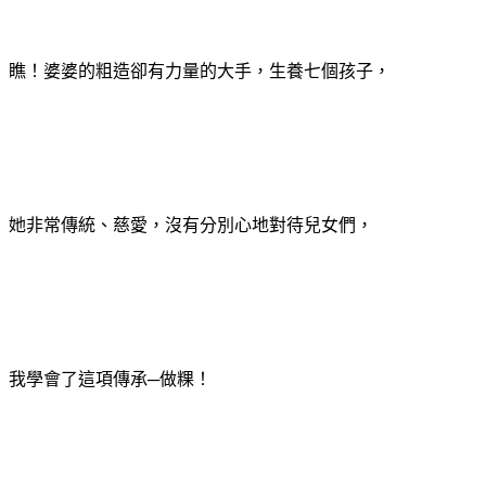
瞧！婆婆的粗造卻有力量的大手，生養七個孩子，
她非常傳統、慈愛，沒有分別心地對待兒女們，
我學會了這項傳承─做粿！