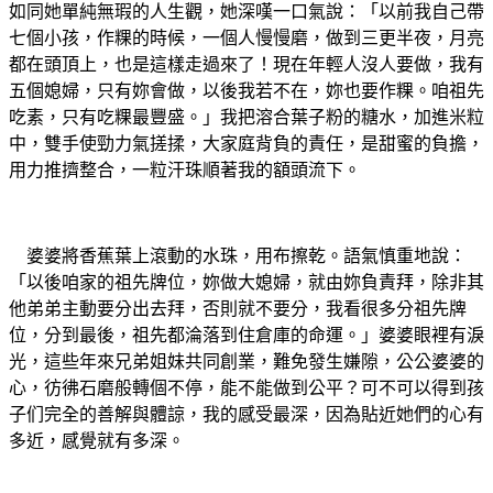
如同她單純無瑕的人生觀，她深嘆一口氣說：「以前我自己帶
七個小孩，作粿的時候，一個人慢慢磨，做到三更半夜，月亮
都在頭頂上，也是這樣走過來了！現在年輕人沒人要做，我有
五個媳婦，只有妳會做，以後我若不在，妳也要作粿。咱祖先
吃素，只有吃粿最豐盛。」我把溶合葉子粉的糖水，加進米粒
中，雙手使勁力氣搓揉，大家庭背負的責任，是甜蜜的負擔，
用力推擠整合，一粒汗珠順著我的額頭流下。
婆婆將香蕉葉上滾動的水珠，用布擦乾。語氣慎重地說：
「以後咱家的祖先牌位，妳做大媳婦，就由妳負責拜，除非其
他弟弟主動要分出去拜，否則就不要分，我看很多分祖先牌
位，分到最後，祖先都淪落到住倉庫的命運。」婆婆眼裡有淚
光，這些年來兄弟姐妹共同創業，難免發生嫌隙，公公婆婆的
心，彷彿石磨般轉個不停，能不能做到公平？可不可以得到孩
子
们
完全的善解與體諒，我的感受最深，因為貼近她們的心有
多近，感覺就有多深。