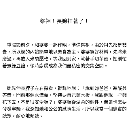
祭祖！長媳扛著了！
重陽節前夕，和婆婆一起作粿，準備祭祖，由於祖先都是茹
素，所以粿的內餡簡單地以素食為主。婆婆買好材料，先將米
磨過，再放入米袋壓乾，等我回到家，就著手切芋頭，她則忙
著煮綠豆餡，頓時廚房成為我們最私密的交集空間。
她先伸長脖子左右探看，輕聲地說：「說到妳爸爸，寒酸兼
吝嗇，門前那個水溝蓋，堅持要自己鋪木板，我跟他說一些錢
花下去，不是很安全嗎？」婆婆順從溫柔的個性，偶爾也需要
發發牢騷，我深知她和公公的感情生活，所以我當一個忠實的
聽眾，耐心地傾聽。