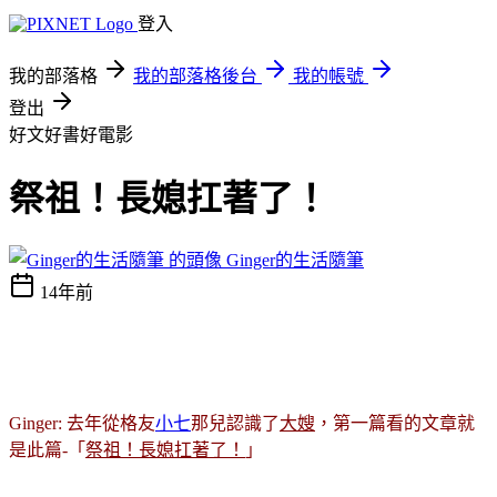
登入
我的部落格
我的部落格後台
我的帳號
登出
好文好書好電影
祭祖！長媳扛著了！
Ginger的生活隨筆
14年前
Ginger: 去年從格友
小七
那兒認識了
大嫂
，第一篇看的文章就
是此篇-「
祭祖！長媳扛著了！
」