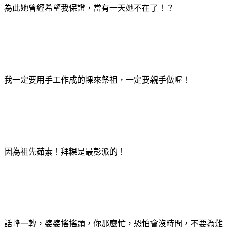
為此她曾經希望我保證，當有一天她不在了！？
我一定要用手工作成的粿來祭祖，一定要親手做喔！
因為祖先茹素！拜粿是最彭派的！
話峰一轉，婆婆搖搖頭，你那麼忙，恐怕會沒時間，不要為難