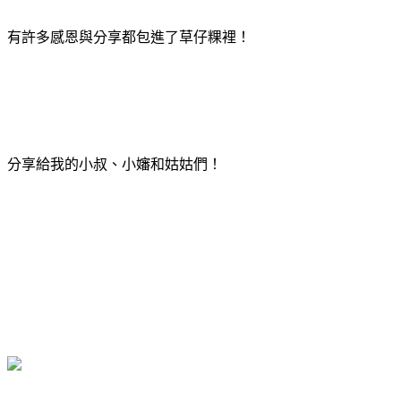
有許多感恩與分享都包進了草仔粿裡！
分享給我的小叔、小嬸和姑姑們！