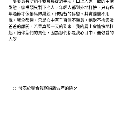
婆婆意有所指在我耳邊提過幾次，山上人家一致的生活
型態，家裡頭只剩下老人，年輕人都到外地打拚，只有過
年過節才像倦鳥歸巢般，作短暫的停留。其實婆婆不用
說，我全都懂，只是心中有千百個不願意，絕對不捨您及
爸爸的離開，若果真那一天的到來，我的肩上會愉快地扛
起，陪伴您們的責任，因為您們都是我心目中，最敬愛的
人呀！
◎
發表於聯合報繽紛版
92
年的除夕