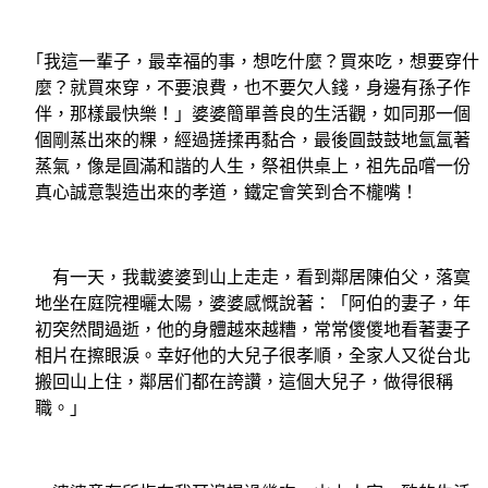
「我這一輩子，最幸福的事，想吃什麼？買來吃，想要穿什
麼？就買來穿，不要浪費，也不要欠人錢，身邊有孫子作
伴，那樣最快樂！」婆婆簡單善良的生活觀，如同那一個
個剛蒸出來的粿，經過搓揉再黏合，最後圓鼓鼓地氳
氲
著
蒸氣，像是圓滿和諧的人生，祭祖供桌上，祖先品嚐一份
真心誠意製造出來的孝道，鐵定會笑到合不櫳嘴！
有一天，我載婆婆到山上走走，看到鄰居陳伯父，落寞
地坐在庭院裡曬太陽，婆婆感慨說著：「阿伯的妻子，年
初突然間過逝，他的身體越來越糟，常常
儍
儍地看著妻子
相片在擦眼淚。幸好他的大兒子很孝順，全家人又從台北
搬回山上住，鄰居们都在誇讚，這個大兒子，做得很稱
職。」