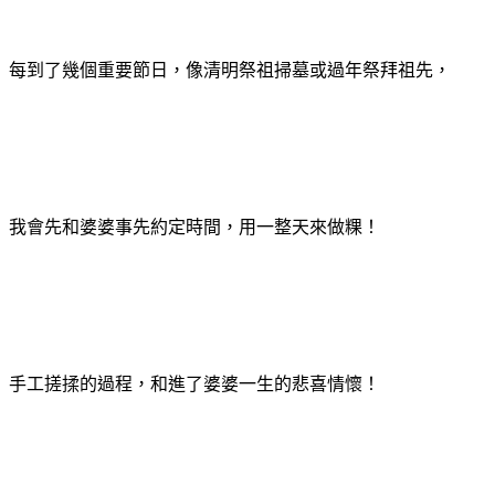
每到了幾個重要節日，像清明祭祖掃墓或過年祭拜祖先，
我會先和婆婆事先約定時間，用一整天來做粿！
手工搓揉的過程，和進了婆婆一生的悲喜情懷！