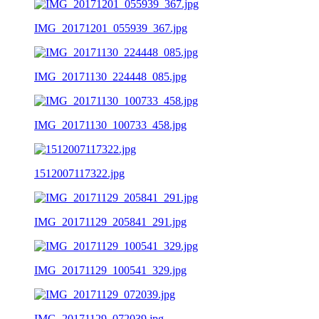
IMG_20171201_055939_367.jpg
IMG_20171130_224448_085.jpg
IMG_20171130_100733_458.jpg
1512007117322.jpg
IMG_20171129_205841_291.jpg
IMG_20171129_100541_329.jpg
IMG_20171129_072039.jpg