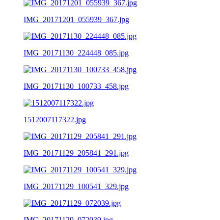
IMG_20171201_055939_367.jpg
IMG_20171130_224448_085.jpg
IMG_20171130_100733_458.jpg
1512007117322.jpg
IMG_20171129_205841_291.jpg
IMG_20171129_100541_329.jpg
IMG_20171129_072039.jpg