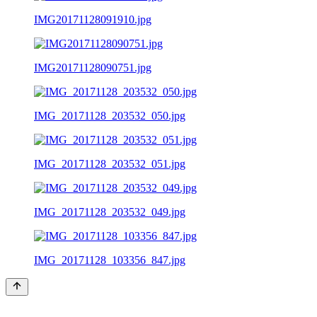
IMG20171128091910.jpg
IMG20171128090751.jpg
IMG_20171128_203532_050.jpg
IMG_20171128_203532_051.jpg
IMG_20171128_203532_049.jpg
IMG_20171128_103356_847.jpg