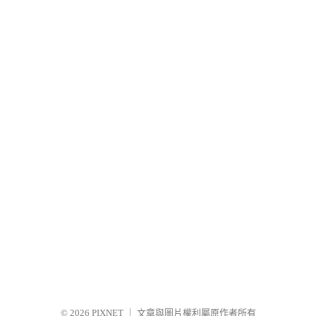
© 2026
PIXNET
｜
文章與圖片權利屬原作者所有